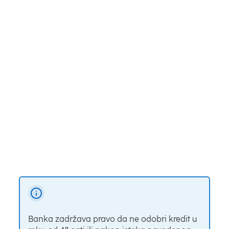
jedan Solidarni dužnik
Kupac nepokretnosti je i podnosilac zahteva
Predmet kreditiranja tj. kupovine i hipoteke je ista
nepokretnost
Predmet kreditiranja tj. kupovine i hipoteke je
kupovina stana u stambenoj zgradi za kolektivno
stanovanje na prihvatljivoj katastarskoj opštini
Predmet kreditiranja tj. kupovine i hipoteke je stan
koji je uknjižen sa površinom i bez tereta
*spisak katastarskih opština je podložan promeni
Spisak katastarskih opština
Banka zadržava pravo da ne odobri kredit u