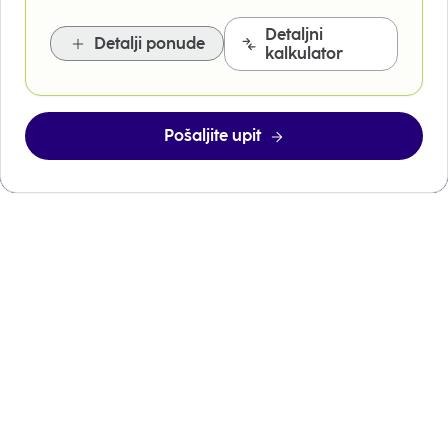
Detaljni
Detalji ponude
kalkulator
Pošaljite upit
Jednostavna procedura
uz odobrenje do 48h