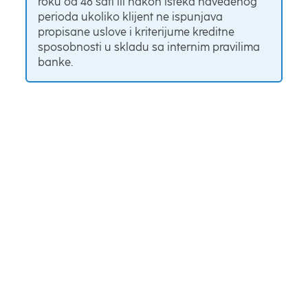
roku od 48 sati ili nakon isteka navedenog
perioda ukoliko klijent ne ispunjava
propisane uslove i kriterijume kreditne
sposobnosti u skladu sa internim pravilima
banke.
Koje nekretnine dolaze u obzir?
Odobrenje u roku od 48 sati moguće je za:
Uknjižene stanove
Stanove u vlasništvu fizičkih/pravnih lica