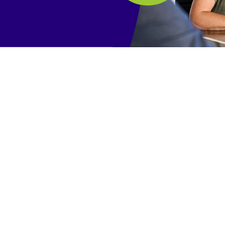
Grejs per
do 12 mes
Mesečna i
u zavisno