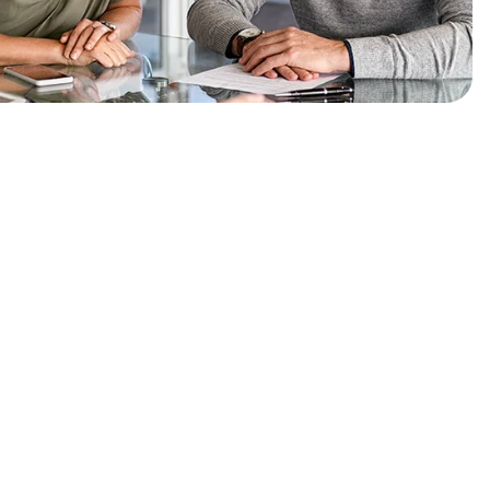
iod
eci
li tromesečna otplata
sti od segmenta klijenta