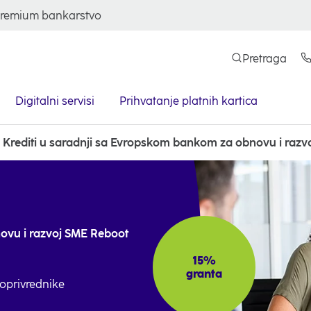
remium bankarstvo
Pretraga
Digitalni servisi
Prihvatanje platnih kartica
Krediti u saradnji sa Evropskom bankom za obnovu i razv
ovu i razvoj SME Reboot
15%
granta
joprivrednike