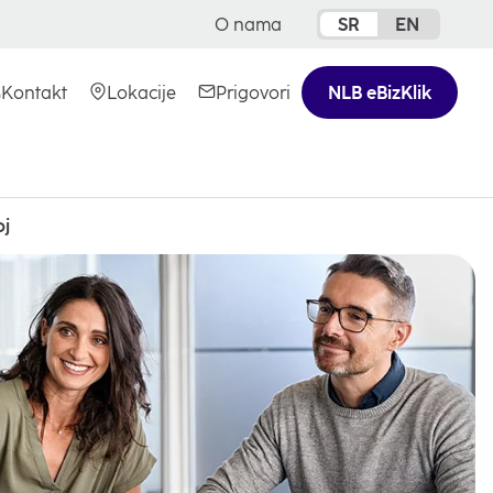
O nama
SR
EN
opens
in
a
Kontakt
Lokacije
Prigovori
NLB eBizKlik
new
tab
oj