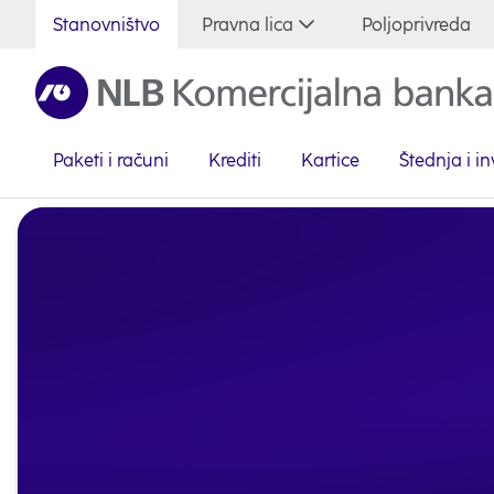
Stanovništvo
Pravna lica
Poljoprivreda
Paketi i računi
Krediti
Kartice
Štednja i in