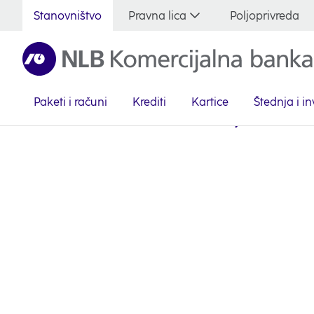
Stanovništvo
Pravna lica
Poljoprivreda
Paketi i računi
Krediti
Kartice
Štednja i in
Serbian
Stanovništvo
Pomoć i edukacija
Garmin 
Garmin Pay