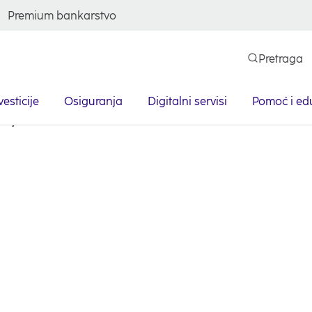
Premium bankarstvo
Pretraga
vesticije
Osiguranja
Digitalni servisi
Pomoć i ed
Pay