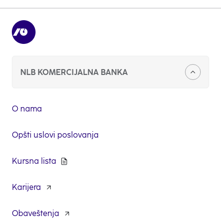
Istražite sve digitalne servise
NLB KOMERCIJALNA BANKA
O nama
Opšti uslovi poslovanja
Kursna lista
Karijera
opens
in
a
Obaveštenja
new