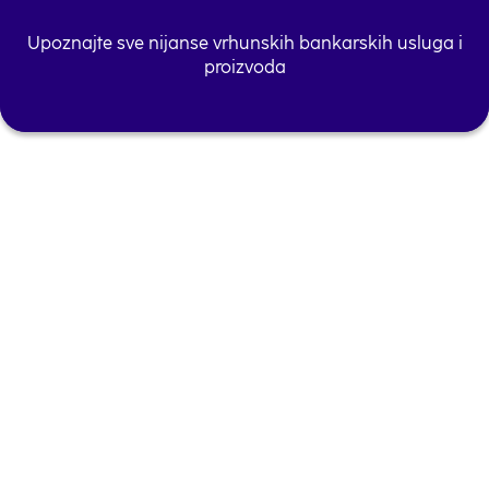
Upoznajte sve nijanse vrhunskih bankarskih usluga i
proizvoda
Usluga ličnog bankara
U posebno izdvojenom prostoru naših
ekspozitura
Posebna podrška
Zasebna linija Kontakt centra