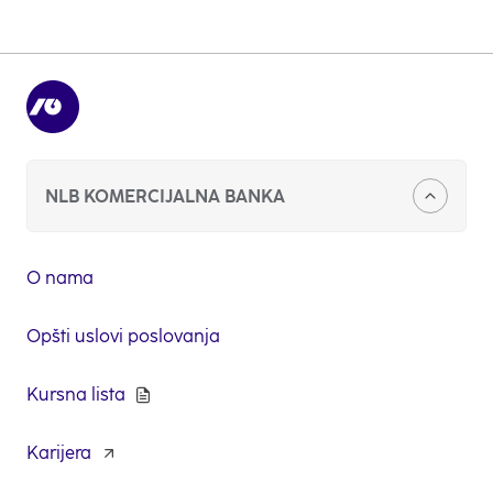
Pokaži više
NLB KOMERCIJALNA BANKA
O nama
Opšti uslovi poslovanja
Kursna lista
Karijera
opens
in