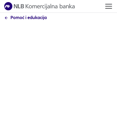
Pomoć i edukacija
NLB Pay
Često postavljena pitanja