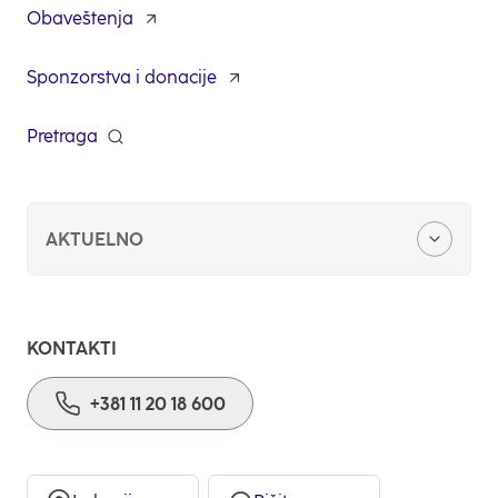
a
Obaveštenja
new
tab
Sponzorstva i donacije
opens
in
a
Pretraga
opens
new
in
tab
a
new
tab
AKTUELNO
Stambeni krediti
KONTAKTI
Keš krediti
+381 11 20 18 600
Štednja i investicije