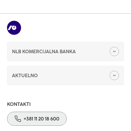
NLB KOMERCIJALNA BANKA
O nama
AKTUELNO
Obaveštenja
NLB mKlik
Sponzorstva i donacije
KONTAKTI
NLB eKlik
+381 11 20 18 600
Karijera
opens
in
Zeleni Agro kredit