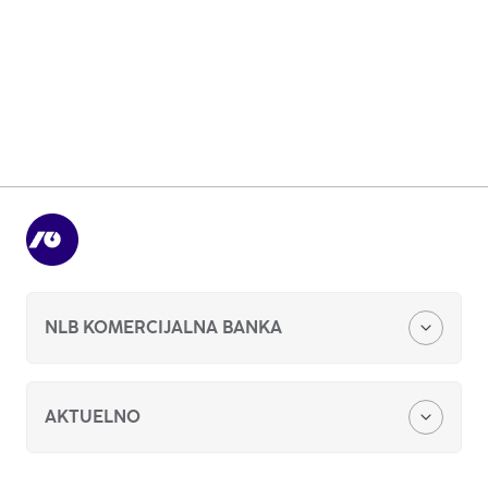
Podrška malim i srednjim preduzećima uz 15% granta
fle
pl
Saznajte više
NLB KOMERCIJALNA BANKA
O nama
AKTUELNO
Obaveštenja