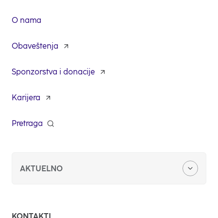
O nama
Obaveštenja
Sponzorstva i donacije
Karijera
opens
in
a
Pretraga
opens
new
in
tab
a
new
tab
AKTUELNO
NLB BizKlik
KONTAKTI