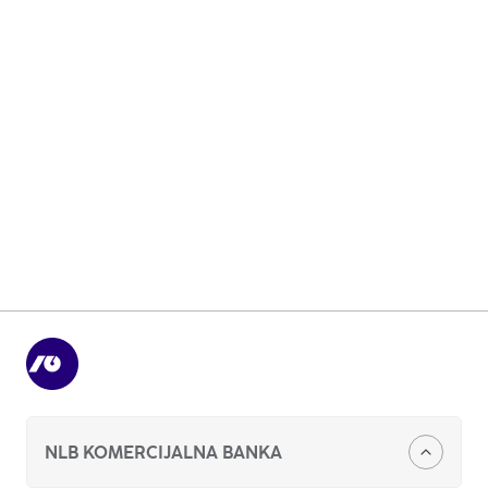
Računi
Krediti
NLB mBizKlik
NLB eBizKlik
NLB KOMERCIJALNA BANKA