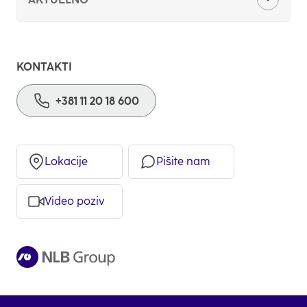
NLB BizKlik
KONTAKTI
Halcom
+381 11 20 18 600
Kursna lista
POS terminali
Lokacije
Pišite nam
NLB Trader
Video poziv
Detaljni kalkulator
Tarife