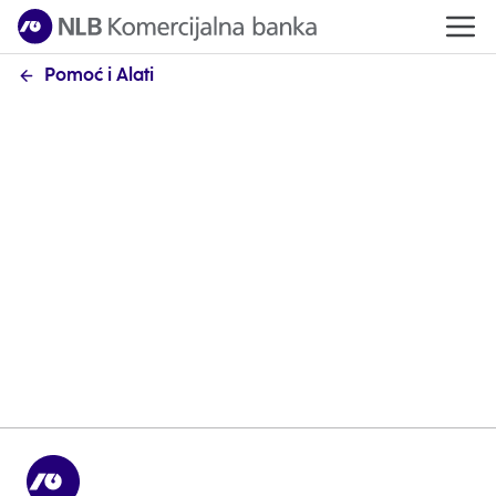
Pomoć i Alati
Računi
Otvaranje i vođenje računa u platnom
prometu