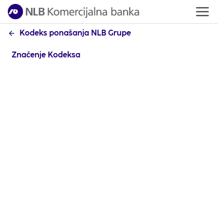
Kodeks ponašanja NLB Grupe
Značenje Kodeksa
Kodeks ponašanja NLB Grupe (Kodeks) predstavlja
skup osnovnih načela, vrednosti i pravila koja svaki
zaposleni NLB Grupe mora da razume i poštuje. Ovo
je jedini način za nas u NLB Grupi da delujemo u
skladu sa etičkim standardima ponašanja.