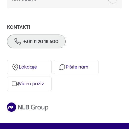
Stambeni krediti
KONTAKTI
Keš krediti
+381 11 20 18 600
Štednja i investicije
NLB mKlik
Lokacije
Pišite nam
Kreditni kalkulator
Video poziv
Tarife
Referentne kamatne stope