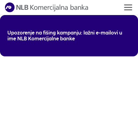
Upozorenje na fišing kampanju: lažni e-mailovi u
ime NLB Komercijalne banke
Obaveštavamo vas da su u toku pokušaji prevare
putem
lažnih e-mail poruka
koje se predstavljaju
kao poruke NLB Komercijalne banke. Poruke mogu
sadržati slovne greške, nepoznate pošiljaoce (domen
koji nije bankarski) i sumnjive priloge ili linkove (npr.