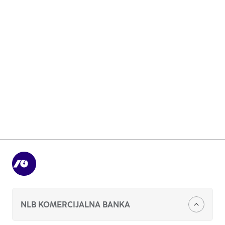
ne otvarate sumnjive priloge i ne klikćete na
linkove,
ne unosite lične i bankarske podatke na
neproverene stranice,
proverite pošiljaoca (domen) i sadržaj poruke
pre bilo kakve radnje.
Ukoliko sumnjate da ste žrtva prevare ili ste podelili
podatke sa sumnjivim izvorima, odmah nas
kontaktirate na broj
+381 11 20 18 600
ili putem
mejla
kontakt.centar@nlbkb.rs
.
NLB KOMERCIJALNA BANKA