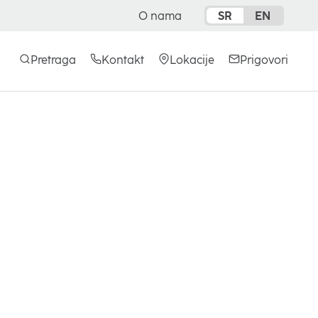
O nama
SR
EN
opens
in
a
Pretraga
Kontakt
Lokacije
Prigovori
new
tab