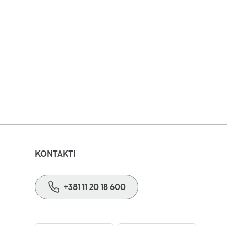
 počela je u četvrtak,
nu. Prijavite se za
.
KONTAKTI
+381 11 20 18 600