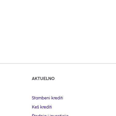
za osiguranike koji su penziju ostvarili u Republici Hrvatskoj,
ućeg računa ulazi i SMS obaveštavanje o promenama na raču
 najkraćem roku dobili informaciju o prilivu penzije na račun
AKTUELNO
Stambeni krediti
Keš krediti