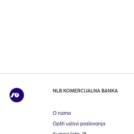
Isplata penzija za jun, 
11. jula.
U cenu održavanja tek
SMS servis
kako biste u
NLB KOMERCIJALNA BANKA
O nama
Opšti uslovi poslovanja