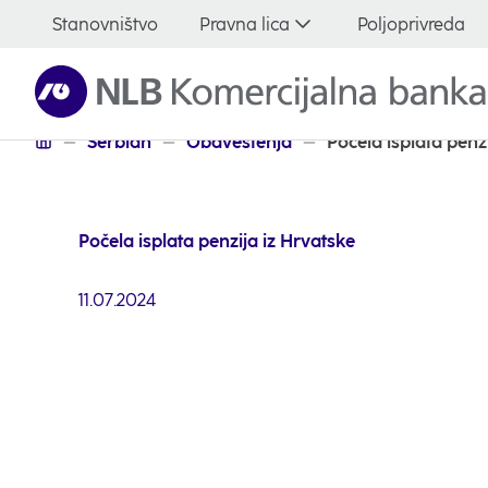
Stanovništvo
Pravna lica
Poljoprivreda
Stanovništvo
Serbian
Obavestenja
Počela isplata penz
Počela isplata penzija iz Hrvatske
11.07.2024