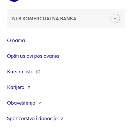
NLB KOMERCIJALNA BANKA
O nama
Opšti uslovi poslovanja
Kursna lista
Karijera
opens
in
a
Obaveštenja
new
tab
Sponzorstva i donacije
opens
in