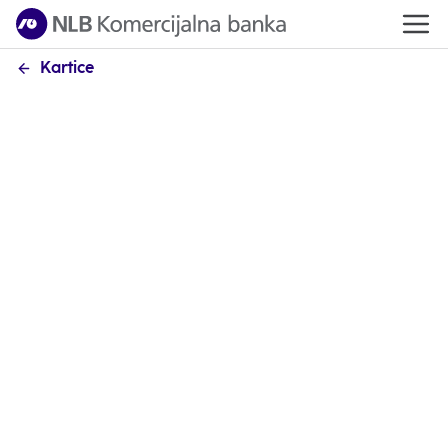
Kartice
Upravljajte vašom karticom putem NLB
mKlik aplikacije
NLB mKlik aplikacija je osmišljena sa ciljem da prati
ritam savremenog života. Namenjena je ljudima koji
su stalno u pokretu i žele da svoje svakodnevne
bankarske poslove obave što efikasnije. Ukratko,
namenjena je većini nas.
NLB mKlik aplikacija
vam
omogućava da sve finansijske obaveze držite pod
kontrolom, na jednom mestu, uz visoke