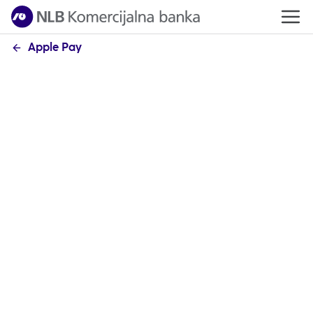
Apple Pay
Ne želim da prihvatim Apple-ove uslove i
odredbe za obradu podataka.
U ovom slučaju nećete moći da koristite usluge
Apple Pay
za plaćanje svojim mobilnim telefonom.