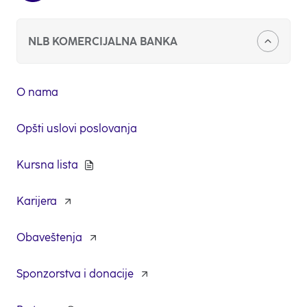
NLB KOMERCIJALNA BANKA
O nama
Opšti uslovi poslovanja
Kursna lista
Karijera
opens
in
a
Obaveštenja
new
tab
Sponzorstva i donacije
opens
in
a