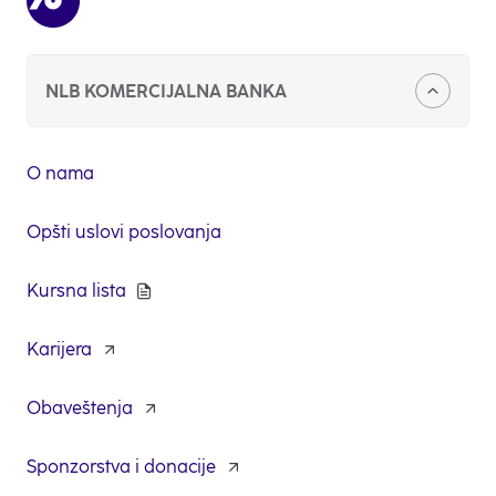
NLB KOMERCIJALNA BANKA
O nama
Opšti uslovi poslovanja
Kursna lista
Karijera
opens
in
a
Obaveštenja
new
tab
Sponzorstva i donacije
opens