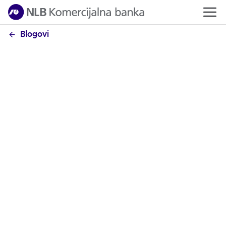
Blogovi
Stambeni kredit za 48h
Čovek može mnogo toga da uradi za samo dva dana
– da nauči dete da vozi bicikl, da usavrši spremanje
omiljenog jela, da pročita dobru knjigu ili uredi
orman pred zimu. Sve su to korisne, važne stvari koje
ne zahtevaju mnogo uloženog vremena, ali se
višestruko isplate.
Jedna od najvažnijih odluka koju neko može doneti