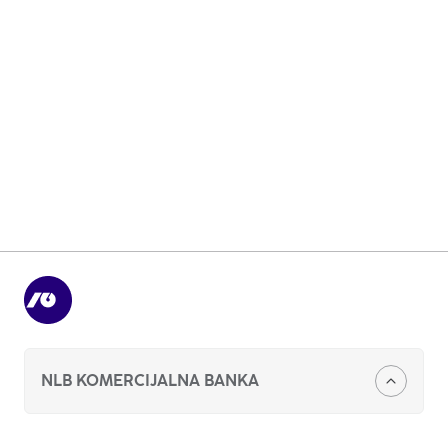
NLB Leksikon
Vodič za korišćenje sefova u banci
5 koraka do prvog stana
NLB KOMERCIJALNA BANKA